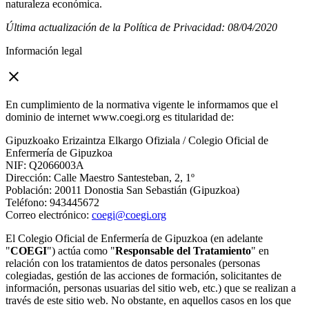
naturaleza económica.
Última actualización de la Política de Privacidad: 08/04/2020
Información legal
close
En cumplimiento de la normativa vigente le informamos que el
dominio de internet www.coegi.org es titularidad de:
Gipuzkoako Erizaintza Elkargo Ofiziala / Colegio Oficial de
Enfermería de Gipuzkoa
NIF: Q2066003A
Dirección: Calle Maestro Santesteban, 2, 1º
Población: 20011 Donostia San Sebastián (Gipuzkoa)
Teléfono: 943445672
Correo electrónico:
coegi@coegi.org
El Colegio Oficial de Enfermería de Gipuzkoa (en adelante
"
COEGI
") actúa como "
Responsable del Tratamiento
" en
relación con los tratamientos de datos personales (personas
colegiadas, gestión de las acciones de formación, solicitantes de
información, personas usuarias del sitio web, etc.) que se realizan a
través de este sitio web. No obstante, en aquellos casos en los que