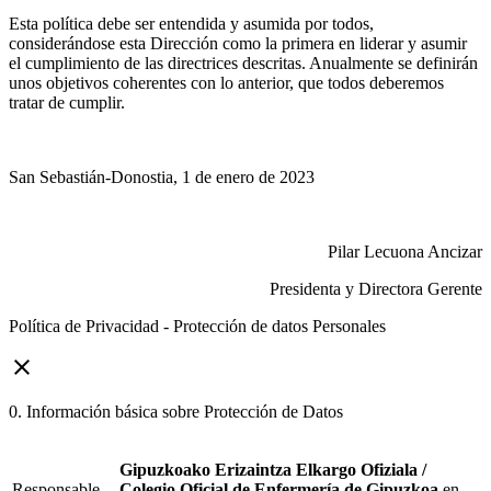
Esta política debe ser entendida y asumida por todos,
considerándose esta Dirección como la primera en liderar y asumir
el cumplimiento de las directrices descritas. Anualmente se definirán
unos objetivos coherentes con lo anterior, que todos deberemos
tratar de cumplir.
San Sebastián-Donostia, 1 de enero de 2023
Pilar Lecuona Ancizar
Presidenta y Directora Gerente
Política de Privacidad - Protección de datos Personales
close
0. Información básica sobre Protección de Datos
Gipuzkoako Erizaintza Elkargo Ofiziala /
Responsable
Colegio Oficial de Enfermería de Gipuzkoa
en