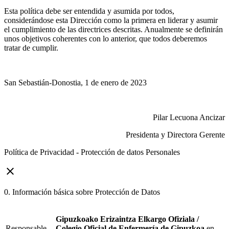
Esta política debe ser entendida y asumida por todos,
considerándose esta Dirección como la primera en liderar y asumir
el cumplimiento de las directrices descritas. Anualmente se definirán
unos objetivos coherentes con lo anterior, que todos deberemos
tratar de cumplir.
San Sebastián-Donostia, 1 de enero de 2023
Pilar Lecuona Ancizar
Presidenta y Directora Gerente
Política de Privacidad - Protección de datos Personales
close
0. Información básica sobre Protección de Datos
Gipuzkoako Erizaintza Elkargo Ofiziala /
Responsable
Colegio Oficial de Enfermería de Gipuzkoa
en