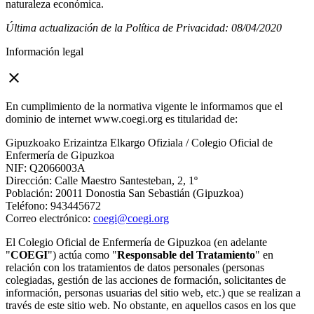
naturaleza económica.
Última actualización de la Política de Privacidad: 08/04/2020
Información legal
close
En cumplimiento de la normativa vigente le informamos que el
dominio de internet www.coegi.org es titularidad de:
Gipuzkoako Erizaintza Elkargo Ofiziala / Colegio Oficial de
Enfermería de Gipuzkoa
NIF: Q2066003A
Dirección: Calle Maestro Santesteban, 2, 1º
Población: 20011 Donostia San Sebastián (Gipuzkoa)
Teléfono: 943445672
Correo electrónico:
coegi@coegi.org
El Colegio Oficial de Enfermería de Gipuzkoa (en adelante
"
COEGI
") actúa como "
Responsable del Tratamiento
" en
relación con los tratamientos de datos personales (personas
colegiadas, gestión de las acciones de formación, solicitantes de
información, personas usuarias del sitio web, etc.) que se realizan a
través de este sitio web. No obstante, en aquellos casos en los que