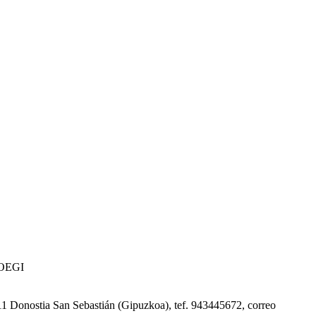
 COEGI
0011 Donostia San Sebastián (Gipuzkoa), tef. 943445672, correo