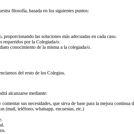
tra filosofía, basada en los siguientes puntos:
/o, proporcionando las soluciones más adecuadas en cada caso.
os requeridos por la Colegiada/o.
iato conocimiento de la misma a la colegiada/o.
enciarnos del resto de los Colegios.
odrá alcanzarse mediante:
y comentar sus necesidades, que sirva de base para la mejora continua d
cas (mail, teléfono, whatsapp, encuestas, etc.)
e.
al.
os.