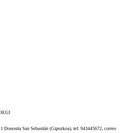
 COEGI
0011 Donostia San Sebastián (Gipuzkoa), tef. 943445672, correo