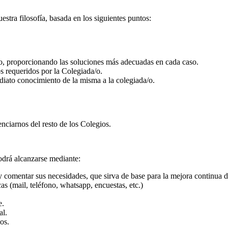
tra filosofía, basada en los siguientes puntos:
/o, proporcionando las soluciones más adecuadas en cada caso.
os requeridos por la Colegiada/o.
iato conocimiento de la misma a la colegiada/o.
enciarnos del resto de los Colegios.
odrá alcanzarse mediante:
y comentar sus necesidades, que sirva de base para la mejora continua d
cas (mail, teléfono, whatsapp, encuestas, etc.)
e.
al.
os.