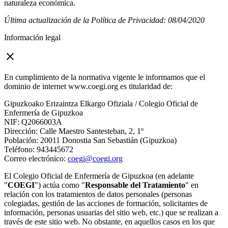
naturaleza económica.
Última actualización de la Política de Privacidad: 08/04/2020
Información legal
close
En cumplimiento de la normativa vigente le informamos que el
dominio de internet www.coegi.org es titularidad de:
Gipuzkoako Erizaintza Elkargo Ofiziala / Colegio Oficial de
Enfermería de Gipuzkoa
NIF: Q2066003A
Dirección: Calle Maestro Santesteban, 2, 1º
Población: 20011 Donostia San Sebastián (Gipuzkoa)
Teléfono: 943445672
Correo electrónico:
coegi@coegi.org
El Colegio Oficial de Enfermería de Gipuzkoa (en adelante
"
COEGI
") actúa como "
Responsable del Tratamiento
" en
relación con los tratamientos de datos personales (personas
colegiadas, gestión de las acciones de formación, solicitantes de
información, personas usuarias del sitio web, etc.) que se realizan a
través de este sitio web. No obstante, en aquellos casos en los que