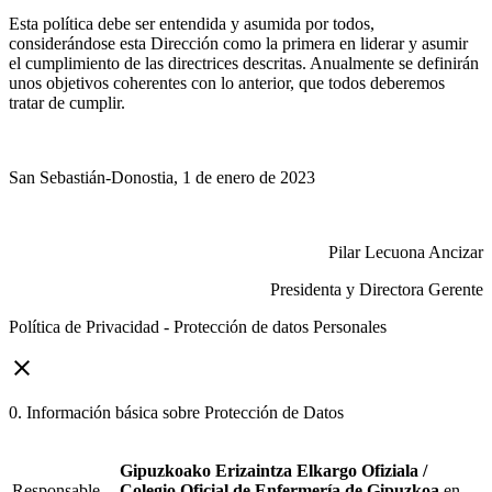
Esta política debe ser entendida y asumida por todos,
considerándose esta Dirección como la primera en liderar y asumir
el cumplimiento de las directrices descritas. Anualmente se definirán
unos objetivos coherentes con lo anterior, que todos deberemos
tratar de cumplir.
San Sebastián-Donostia, 1 de enero de 2023
Pilar Lecuona Ancizar
Presidenta y Directora Gerente
Política de Privacidad - Protección de datos Personales
close
0. Información básica sobre Protección de Datos
Gipuzkoako Erizaintza Elkargo Ofiziala /
Responsable
Colegio Oficial de Enfermería de Gipuzkoa
en