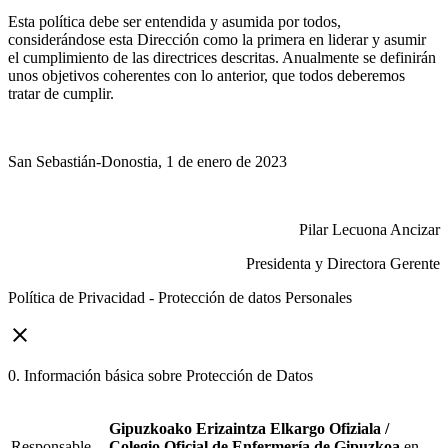
Esta política debe ser entendida y asumida por todos,
considerándose esta Dirección como la primera en liderar y asumir
el cumplimiento de las directrices descritas. Anualmente se definirán
unos objetivos coherentes con lo anterior, que todos deberemos
tratar de cumplir.
San Sebastián-Donostia, 1 de enero de 2023
Pilar Lecuona Ancizar
Presidenta y Directora Gerente
Política de Privacidad - Protección de datos Personales
close
0. Información básica sobre Protección de Datos
Gipuzkoako Erizaintza Elkargo Ofiziala /
Responsable
Colegio Oficial de Enfermería de Gipuzkoa
en