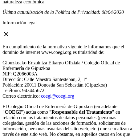
naturaleza económica.
Última actualización de la Política de Privacidad: 08/04/2020
Información legal
close
En cumplimiento de la normativa vigente le informamos que el
dominio de internet www.coegi.org es titularidad de:
Gipuzkoako Erizaintza Elkargo Ofiziala / Colegio Oficial de
Enfermería de Gipuzkoa
NIF: Q2066003A
Dirección: Calle Maestro Santesteban, 2, 1º
Población: 20011 Donostia San Sebastián (Gipuzkoa)
Teléfono: 943445672
Correo electrónico:
coegi@coegi.org
El Colegio Oficial de Enfermería de Gipuzkoa (en adelante
"
COEGI
") actúa como "
Responsable del Tratamiento
" en
relación con los tratamientos de datos personales (personas
colegiadas, gestión de las acciones de formación, solicitantes de
información, personas usuarias del sitio web, etc.) que se realizan a
través de este sitio web. No obstante, en aquellos casos en los que