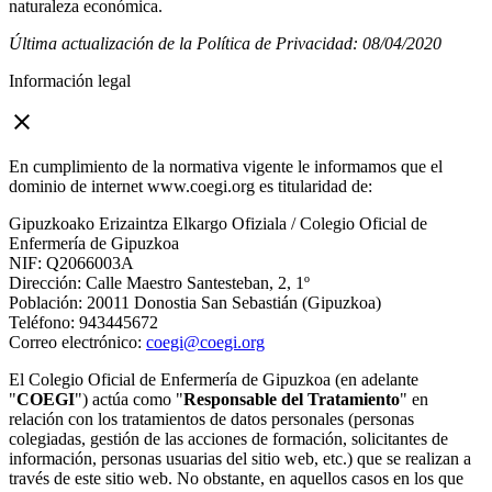
naturaleza económica.
Última actualización de la Política de Privacidad: 08/04/2020
Información legal
close
En cumplimiento de la normativa vigente le informamos que el
dominio de internet www.coegi.org es titularidad de:
Gipuzkoako Erizaintza Elkargo Ofiziala / Colegio Oficial de
Enfermería de Gipuzkoa
NIF: Q2066003A
Dirección: Calle Maestro Santesteban, 2, 1º
Población: 20011 Donostia San Sebastián (Gipuzkoa)
Teléfono: 943445672
Correo electrónico:
coegi@coegi.org
El Colegio Oficial de Enfermería de Gipuzkoa (en adelante
"
COEGI
") actúa como "
Responsable del Tratamiento
" en
relación con los tratamientos de datos personales (personas
colegiadas, gestión de las acciones de formación, solicitantes de
información, personas usuarias del sitio web, etc.) que se realizan a
través de este sitio web. No obstante, en aquellos casos en los que