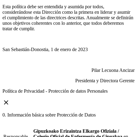
Esta política debe ser entendida y asumida por todos,
considerándose esta Dirección como la primera en liderar y asumir
el cumplimiento de las directrices descritas. Anualmente se definirán
unos objetivos coherentes con lo anterior, que todos deberemos
tratar de cumplir.
San Sebastián-Donostia, 1 de enero de 2023
Pilar Lecuona Ancizar
Presidenta y Directora Gerente
Política de Privacidad - Protección de datos Personales
close
0. Información básica sobre Protección de Datos
Gipuzkoako Erizaintza Elkargo Ofiziala /
Responsable
Colegio Oficial de Enfermería de Gipuzkoa
en