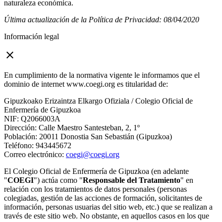
naturaleza económica.
Última actualización de la Política de Privacidad: 08/04/2020
Información legal
close
En cumplimiento de la normativa vigente le informamos que el
dominio de internet www.coegi.org es titularidad de:
Gipuzkoako Erizaintza Elkargo Ofiziala / Colegio Oficial de
Enfermería de Gipuzkoa
NIF: Q2066003A
Dirección: Calle Maestro Santesteban, 2, 1º
Población: 20011 Donostia San Sebastián (Gipuzkoa)
Teléfono: 943445672
Correo electrónico:
coegi@coegi.org
El Colegio Oficial de Enfermería de Gipuzkoa (en adelante
"
COEGI
") actúa como "
Responsable del Tratamiento
" en
relación con los tratamientos de datos personales (personas
colegiadas, gestión de las acciones de formación, solicitantes de
información, personas usuarias del sitio web, etc.) que se realizan a
través de este sitio web. No obstante, en aquellos casos en los que