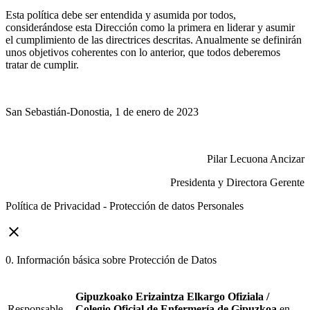
Esta política debe ser entendida y asumida por todos,
considerándose esta Dirección como la primera en liderar y asumir
el cumplimiento de las directrices descritas. Anualmente se definirán
unos objetivos coherentes con lo anterior, que todos deberemos
tratar de cumplir.
San Sebastián-Donostia, 1 de enero de 2023
Pilar Lecuona Ancizar
Presidenta y Directora Gerente
Política de Privacidad - Protección de datos Personales
close
0. Información básica sobre Protección de Datos
Gipuzkoako Erizaintza Elkargo Ofiziala /
Responsable
Colegio Oficial de Enfermería de Gipuzkoa
en