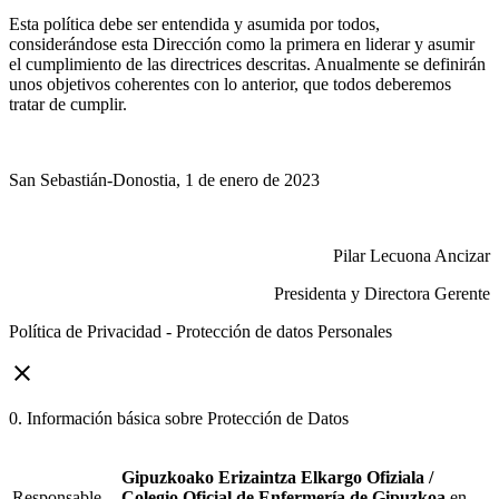
Esta política debe ser entendida y asumida por todos,
considerándose esta Dirección como la primera en liderar y asumir
el cumplimiento de las directrices descritas. Anualmente se definirán
unos objetivos coherentes con lo anterior, que todos deberemos
tratar de cumplir.
San Sebastián-Donostia, 1 de enero de 2023
Pilar Lecuona Ancizar
Presidenta y Directora Gerente
Política de Privacidad - Protección de datos Personales
close
0. Información básica sobre Protección de Datos
Gipuzkoako Erizaintza Elkargo Ofiziala /
Responsable
Colegio Oficial de Enfermería de Gipuzkoa
en