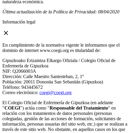
naturaleza económica.
Última actualización de la Política de Privacidad: 08/04/2020
Información legal
close
En cumplimiento de la normativa vigente le informamos que el
dominio de internet www.coegi.org es titularidad de:
Gipuzkoako Erizaintza Elkargo Ofiziala / Colegio Oficial de
Enfermería de Gipuzkoa
NIF: Q2066003A
Dirección: Calle Maestro Santesteban, 2, 1º
Población: 20011 Donostia San Sebastián (Gipuzkoa)
Teléfono: 943445672
Correo electrónico:
coegi@coegi.org
El Colegio Oficial de Enfermería de Gipuzkoa (en adelante
"
COEGI
") actúa como "
Responsable del Tratamiento
" en
relación con los tratamientos de datos personales (personas
colegiadas, gestión de las acciones de formación, solicitantes de
información, personas usuarias del sitio web, etc.) que se realizan a
través de este sitio web. No obstante, en aquellos casos en los que