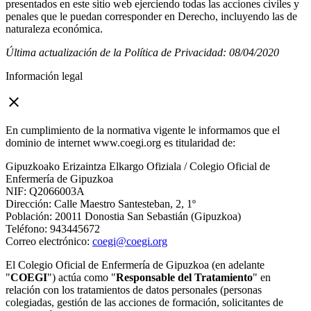
presentados en este sitio web ejerciendo todas las acciones civiles y
penales que le puedan corresponder en Derecho, incluyendo las de
naturaleza económica.
Última actualización de la Política de Privacidad: 08/04/2020
Información legal
close
En cumplimiento de la normativa vigente le informamos que el
dominio de internet www.coegi.org es titularidad de:
Gipuzkoako Erizaintza Elkargo Ofiziala / Colegio Oficial de
Enfermería de Gipuzkoa
NIF: Q2066003A
Dirección: Calle Maestro Santesteban, 2, 1º
Población: 20011 Donostia San Sebastián (Gipuzkoa)
Teléfono: 943445672
Correo electrónico:
coegi@coegi.org
El Colegio Oficial de Enfermería de Gipuzkoa (en adelante
"
COEGI
") actúa como "
Responsable del Tratamiento
" en
relación con los tratamientos de datos personales (personas
colegiadas, gestión de las acciones de formación, solicitantes de