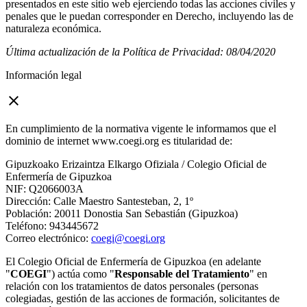
presentados en este sitio web ejerciendo todas las acciones civiles y
penales que le puedan corresponder en Derecho, incluyendo las de
naturaleza económica.
Última actualización de la Política de Privacidad: 08/04/2020
Información legal
close
En cumplimiento de la normativa vigente le informamos que el
dominio de internet www.coegi.org es titularidad de:
Gipuzkoako Erizaintza Elkargo Ofiziala / Colegio Oficial de
Enfermería de Gipuzkoa
NIF: Q2066003A
Dirección: Calle Maestro Santesteban, 2, 1º
Población: 20011 Donostia San Sebastián (Gipuzkoa)
Teléfono: 943445672
Correo electrónico:
coegi@coegi.org
El Colegio Oficial de Enfermería de Gipuzkoa (en adelante
"
COEGI
") actúa como "
Responsable del Tratamiento
" en
relación con los tratamientos de datos personales (personas
colegiadas, gestión de las acciones de formación, solicitantes de