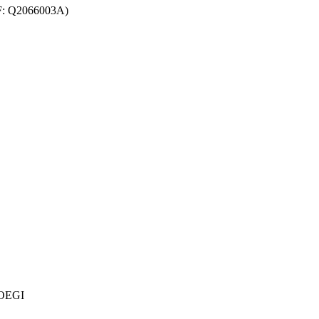
F: Q2066003A)
 COEGI